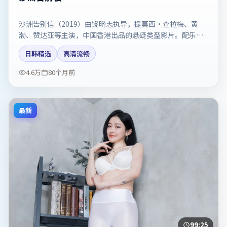
沙洲告别信（2019）由饶晓志执导，提莫西·查拉梅、黄
渤、赞达亚等主演，中国香港出品的悬疑类型影片。配乐与
剪辑强化了宿命感。剧情简介与主创信息可供检索参考，上
日韩精选
高清流畅
映日期以片方资料为准。
4.6万
80个月前
最新
99:25