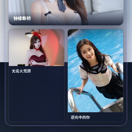
钟楼断桥
无名火荒原
逆光中的你