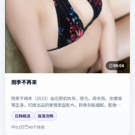
99:04
雨季不再来
雨季不再来（2023）由北野武执导，廖凡、周冬雨、宋康昊
等主演，印度出品的爱情类型影片。群像刻画细腻，配角同
样出彩。剧情简介与主创信息可供检索参考，上映日期以片
日韩精选
高清流畅
方资料为准。
9.3万
40个月前