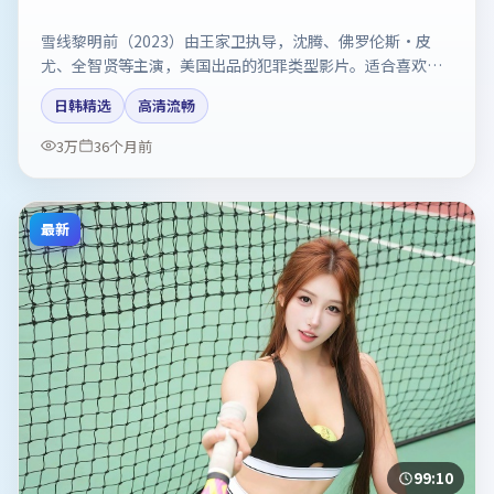
雪线黎明前（2023）由王家卫执导，沈腾、佛罗伦斯·皮
尤、全智贤等主演，美国出品的犯罪类型影片。适合喜欢强
情节与反转的观众。剧情简介与主创信息可供检索参考，上
日韩精选
高清流畅
映日期以片方资料为准。
3万
36个月前
最新
99:10