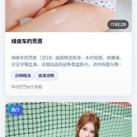
92:29
绿皮车的荒原
绿皮车的荒原（2018）由饶晓志执导，木村拓哉、宋康昊、
河正宇等主演，法国出品的战争类型影片。动作场面与情感
戏比例拿捏得当。剧情简介与主创信息可供检索参考，上映
日韩精选
高清流畅
日期以片方资料为准。
9万
92个月前
热门