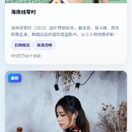
海岸线零时
海岸线零时（2022）由朴赞郁执导，雷佳音、裴斗娜、周冬
雨等主演，韩国出品的冒险类型影片。以小人物视角折射时
代切片。剧情简介与主创信息可供检索参考，上映日期以片
日韩精选
高清流畅
方资料为准。
9万
45个月前
最新