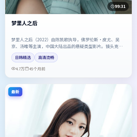
99:31
梦里人之后
梦里人之后（2022）由陈凯歌执导，佛罗伦斯·皮尤、吴
京、汤唯等主演，中国大陆出品的悬疑类型影片。镜头克制
却充满张力，人物弧光完整。剧情简介与主创信息可供检索
日韩精选
高清流畅
参考，上映日期以片方资料为准。
4.7万
45个月前
最新