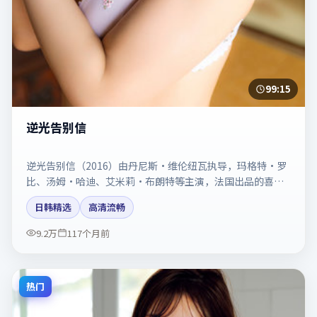
99:15
逆光告别信
逆光告别信（2016）由丹尼斯·维伦纽瓦执导，玛格特·罗
比、汤姆·哈迪、艾米莉·布朗特等主演，法国出品的喜剧
类型影片。动作场面与情感戏比例拿捏得当。剧情简介与主
日韩精选
高清流畅
创信息可供检索参考，上映日期以片方资料为准。
9.2万
117个月前
热门