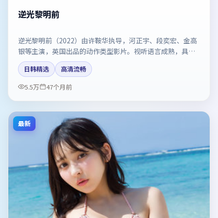
逆光黎明前
逆光黎明前（2022）由许鞍华执导，河正宇、段奕宏、金高
银等主演，英国出品的动作类型影片。视听语言成熟，具备
院线质感。剧情简介与主创信息可供检索参考，上映日期以
日韩精选
高清流畅
片方资料为准。
5.5万
47个月前
最新