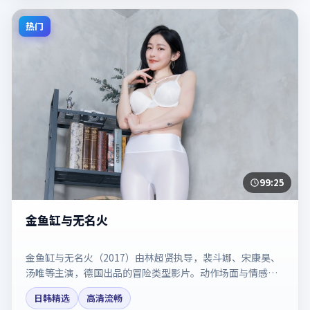
热门
99:25
金鱼缸与无名火
金鱼缸与无名火（2017）由林超贤执导，裴斗娜、宋康昊、
汤唯等主演，德国出品的冒险类型影片。动作场面与情感戏
比例拿捏得当。剧情简介与主创信息可供检索参考，上映日
日韩精选
高清流畅
期以片方资料为准。