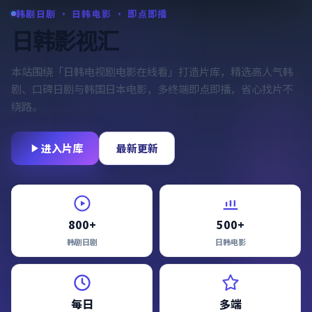
韩剧日剧 · 日韩电影 · 即点即播
日韩影视汇
本站围绕「
日韩电视剧电影在线看
」打造片库，精选高人气韩
剧、口碑日剧与韩国日本电影，多终端即点即播，省心找片不
绕路。
进入片库
最新更新
800+
500+
韩剧日剧
日韩电影
每日
多端