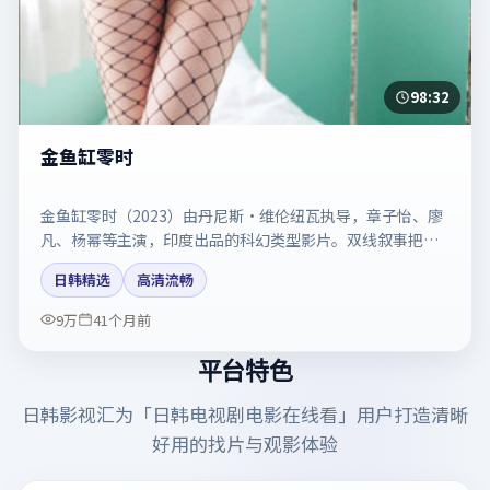
98:32
金鱼缸零时
金鱼缸零时（2023）由丹尼斯·维伦纽瓦执导，章子怡、廖
凡、杨幂等主演，印度出品的科幻类型影片。双线叙事把悬
念保持到最后一刻。剧情简介与主创信息可供检索参考，上
日韩精选
高清流畅
映日期以片方资料为准。
9万
41个月前
平台特色
日韩影视汇
为「
日韩电视剧电影在线看
」用户打造清晰
好用的找片与观影体验