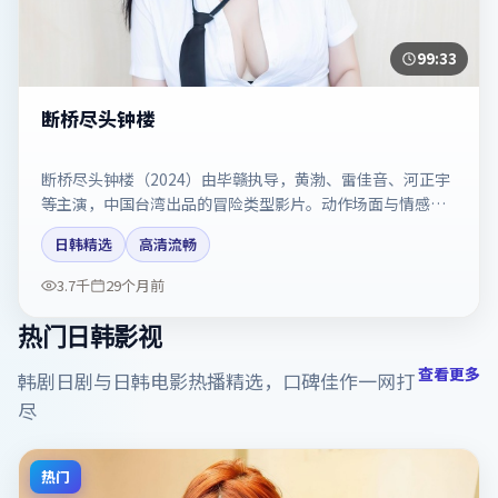
99:33
断桥尽头钟楼
断桥尽头钟楼（2024）由毕赣执导，黄渤、雷佳音、河正宇
等主演，中国台湾出品的冒险类型影片。动作场面与情感戏
比例拿捏得当。剧情简介与主创信息可供检索参考，上映日
日韩精选
高清流畅
期以片方资料为准。
3.7千
29个月前
热门日韩影视
查看更多
韩剧日剧与日韩电影热播精选，口碑佳作一网打
尽
热门