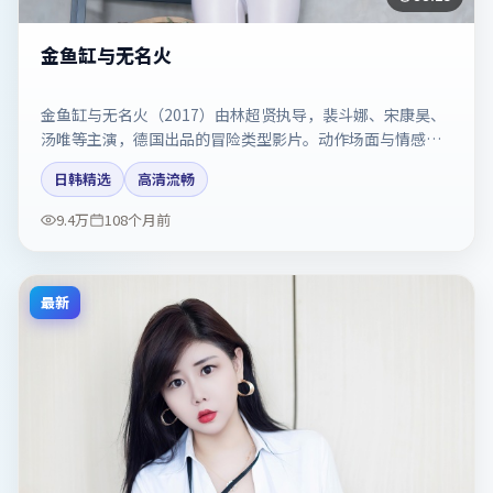
金鱼缸与无名火
金鱼缸与无名火（2017）由林超贤执导，裴斗娜、宋康昊、
汤唯等主演，德国出品的冒险类型影片。动作场面与情感戏
比例拿捏得当。剧情简介与主创信息可供检索参考，上映日
日韩精选
高清流畅
期以片方资料为准。
9.4万
108个月前
最新