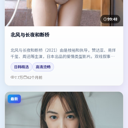
99:48
北风与长夜和断桥
北风与长夜和断桥（2021）由是枝裕和执导，赞达亚、易烊
千玺、周迅等主演，日本出品的爱情类型影片。双线叙事把
悬念保持到最后一刻。剧情简介与主创信息可供检索参考，
日韩精选
高清流畅
上映日期以片方资料为准。
7.7万
62个月前
最新