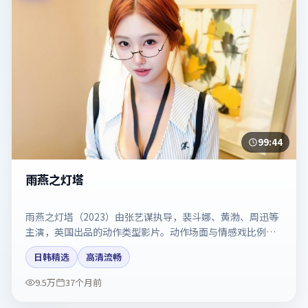
99:44
雨燕之灯塔
雨燕之灯塔（2023）由张艺谋执导，裴斗娜、黄渤、周迅等
主演，英国出品的动作类型影片。动作场面与情感戏比例拿
捏得当。剧情简介与主创信息可供检索参考，上映日期以片
日韩精选
高清流畅
方资料为准。
9.5万
37个月前