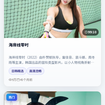
99:10
海岸线零时
海岸线零时（2022）由朴赞郁执导，雷佳音、裴斗娜、周冬
雨等主演，韩国出品的冒险类型影片。以小人物视角折射时
代切片。剧情简介与主创信息可供检索参考，上映日期以片
日韩精选
高清流畅
方资料为准。
9万
45个月前
热门