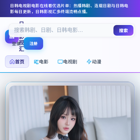
日韩电视剧电影在线看
优选片单：热播韩剧、连载日剧与日韩电
影每日更新，
日韩影视汇
多终端流畅点播。
日
韩
搜索
影
视
登录
注册
汇
首页
电影
电视剧
动漫