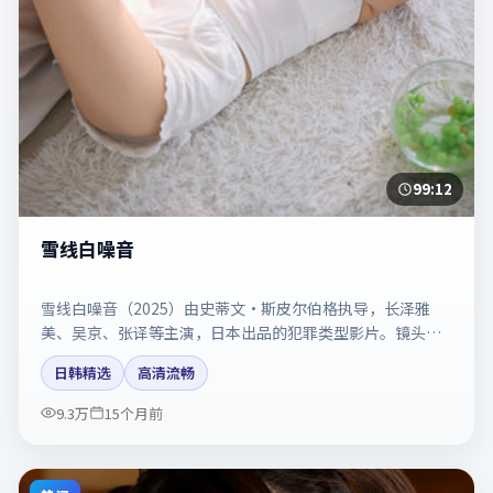
99:12
雪线白噪音
雪线白噪音（2025）由史蒂文·斯皮尔伯格执导，长泽雅
美、吴京、张译等主演，日本出品的犯罪类型影片。镜头克
制却充满张力，人物弧光完整。剧情简介与主创信息可供检
日韩精选
高清流畅
索参考，上映日期以片方资料为准。
9.3万
15个月前